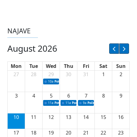
NAJAVE
August 2026
Mon
Tue
Wed
Thu
Fri
Sat
Sun
27
28
29
30
31
1
2
10a
Potpisivanje ugovora sa neprofitnim organizacijama
3
4
5
6
7
8
9
11a
Potpisivanje ugovora o stipendijama za srednjoškolce
11a
Podrška razvoju vodne infrastrukture u Tu
9a
Početak izgradnje nove fiskultur
10
11
12
13
14
15
16
17
18
19
20
21
22
23