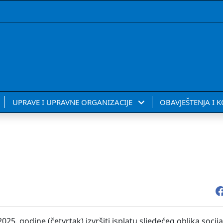
UPRAVE I UPRAVNE ORGANIZACIJE
OBAVJEŠTENJA I 
25. godine (četvrtak) izvršiti isplatu sljedećeg oblika socij