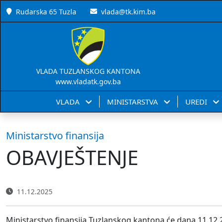
Rudarska 65 Tuzla
vlada@tk.kim.ba
VLADA TUZLANSKOG KANTONA
www.vladatk.gov.ba
VLADA
MINISTARSTVA
UREDI
Ministarstvo finansija
OBAVJEŠTENJE
11.12.2025
Ministarstvo finansija Tuzlanskog kantona će dana 11.12.20