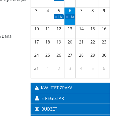
3
4
5
6
7
8
9
11a
Potpisivanje ugovora o stipendijama za 
11a
Podrška razvoju vodne infrastr
10
11
12
13
14
15
16
a dana
17
18
19
20
21
22
23
24
25
26
27
28
29
30
31
1
2
3
4
5
6
KVALITET ZRAKA
E-REGISTAR
BUDŽET