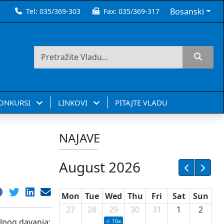
Bosanski
Tel:
035/369-303
Fax:
035/369-317
KONKURSI
LINKOVI
PITAJTE VLADU
NAJAVE
August 2026
Mon
Tue
Wed
Thu
Fri
Sat
Sun
27
28
29
30
31
1
2
alnog davanja:
10a
Potpisivanje ugovora sa neprofitnim or