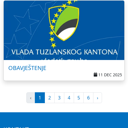
OBAVJEŠTENJE
11 DEC 2025
‹
1
2
3
4
5
6
›