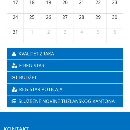
17
18
19
20
21
22
23
24
25
26
27
28
29
30
31
1
2
3
4
5
6
KVALITET ZRAKA
E-REGISTAR
BUDŽET
REGISTAR POTICAJA
SLUŽBENE NOVINE TUZLANSKOG KANTONA
KONTAKT