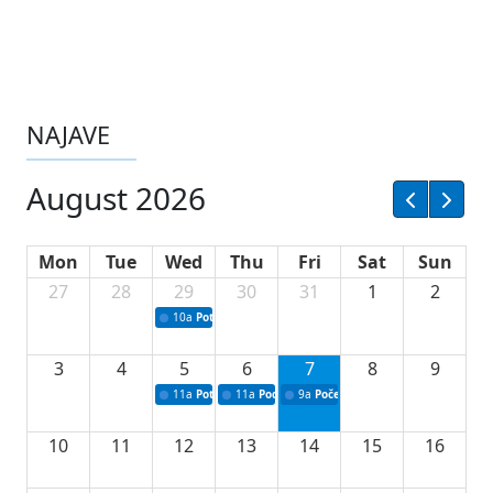
NAJAVE
August 2026
Mon
Tue
Wed
Thu
Fri
Sat
Sun
27
28
29
30
31
1
2
10a
Potpisivanje ugovora sa neprofitnim organizacijama
3
4
5
6
7
8
9
11a
Potpisivanje ugovora o stipendijama za srednjoškolce
11a
Podrška razvoju vodne infrastrukture u Tu
9a
Početak izgradnje nove fiskultur
10
11
12
13
14
15
16