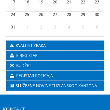
17
18
19
20
21
22
23
24
25
26
27
28
29
30
31
1
2
3
4
5
6
KVALITET ZRAKA
E-REGISTAR
BUDŽET
REGISTAR POTICAJA
SLUŽBENE NOVINE TUZLANSKOG KANTONA
KONTAKT