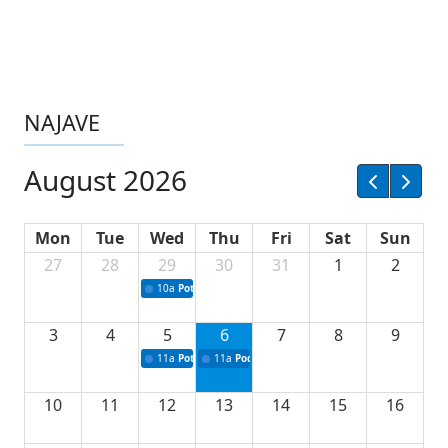
NAJAVE
August 2026
Mon
Tue
Wed
Thu
Fri
Sat
Sun
27
28
29
30
31
1
2
10a
Potpisivanje ugovora sa neprofitnim organizacijama
3
4
5
6
7
8
9
11a
Potpisivanje ugovora o stipendijama za srednjoškolce
11a
Podrška razvoju vodne infrastrukture u Tu
10
11
12
13
14
15
16