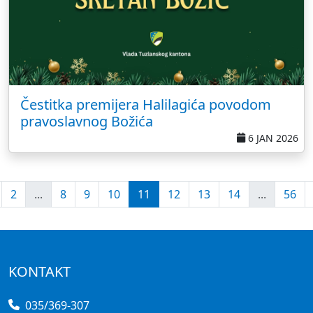
Čestitka premijera Halilagića povodom
pravoslavnog Božića
6 JAN 2026
2
...
8
9
10
11
12
13
14
...
56
KONTAKT
035/369-307