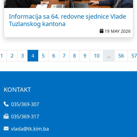
Informacija sa 64. redovne sjednice Vlade
Tuzlanskog kantona
19 MAY 2026
1
2
3
4
5
6
7
8
9
10
...
56
57
KONTAKT
035/369-307
035/369-317
vlada@tk.kim.ba