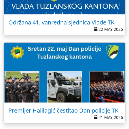
Održana 41. vanredna sjednica Vlade TK
22 MAY 2026
Premijer Halilagić čestitao Dan policije TK
21 MAY 2026