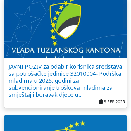
JAVNI POZIV za odabir korisnika sredstava
sa potrošačke jedinice 32010004- Podrška
mladima u 2025. godini za
subvencioniranje troškova mladima za
smještaj i boravak djece u...
3 SEP 2025