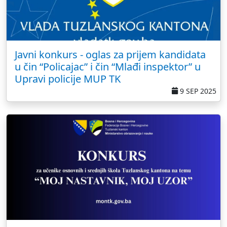
Javni konkurs - oglas za prijem kandidata
u čin “Policajac” i čin “Mlađi inspektor” u
Upravi policije MUP TK
9 SEP 2025