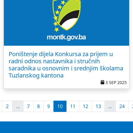
Poništenje dijela Konkursa za prijem u
radni odnos nastavnika i stručnih
saradnika u osnovnim i srednjim školama
Tuzlanskog kantona
3 SEP 2025
2
...
7
8
9
10
11
12
13
...
24