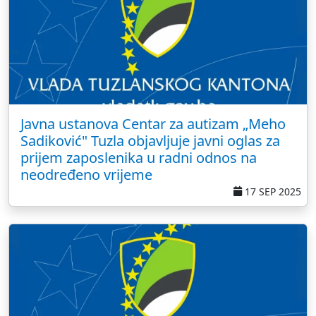
Javna ustanova Centar za autizam „Meho
Sadiković" Tuzla objavljuje javni oglas za
prijem zaposlenika u radni odnos na
neodređeno vrijeme
17 SEP 2025