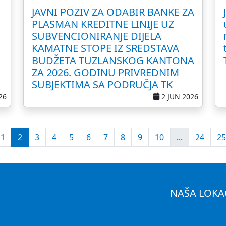
JAVNI POZIV ZA ODABIR BANKE ZA
PLASMAN KREDITNE LINIJE UZ
SUBVENCIONIRANJE DIJELA
KAMATNE STOPE IZ SREDSTAVA
BUDŽETA TUZLANSKOG KANTONA
ZA 2026. GODINU PRIVREDNIM
SUBJEKTIMA SA PODRUČJA TK
26
2 JUN 2026
1
2
3
4
5
6
7
8
9
10
...
24
25
NAŠA LOKA