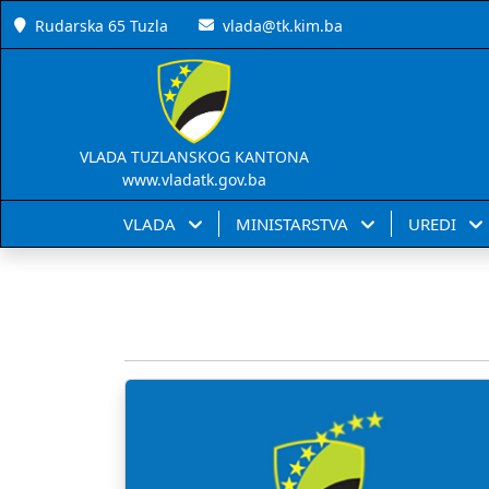
Rudarska 65 Tuzla
vlada@tk.kim.ba
VLADA TUZLANSKOG KANTONA
www.vladatk.gov.ba
VLADA
MINISTARSTVA
UREDI