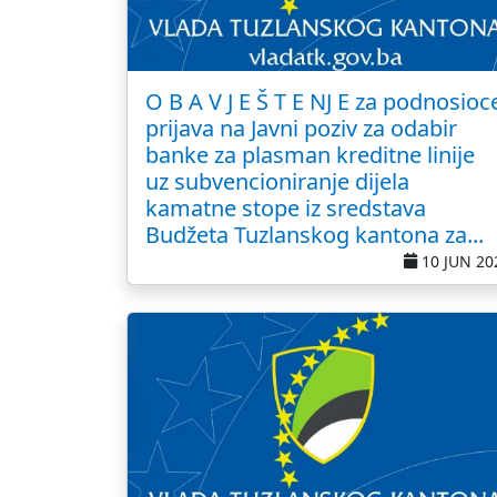
O B A V J E Š T E NJ E za podnosioc
prijava na Javni poziv za odabir
banke za plasman kreditne linije
uz subvencioniranje dijela
kamatne stope iz sredstava
Budžeta Tuzlanskog kantona za...
10 JUN 20