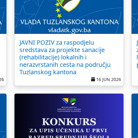
JAVNI POZIV za raspodjelu
sredstava za projekte sanacije
(rehabilitacije) lokalnih i
nerazvrstanih cesta na području
Tuzlanskog kantona
26
16 JUN 2026