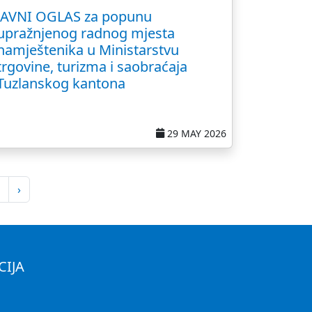
JAVNI OGLAS za popunu
upražnjenog radnog mjesta
namještenika u Ministarstvu
trgovine, turizma i saobraćaja
Tuzlanskog kantona
29 MAY 2026
›
CIJA