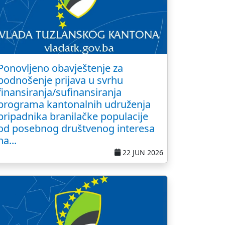
Ponovljeno obavještenje za
podnošenje prijava u svrhu
finansiranja/sufinansiranja
programa kantonalnih udruženja
pripadnika branilačke populacije
od posebnog društvenog interesa
na...
22 JUN 2026