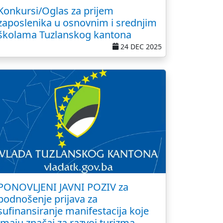
Konkursi/Oglas za prijem
zaposlenika u osnovnim i srednjim
školama Tuzlanskog kantona
24 DEC 2025
PONOVLJENI JAVNI POZIV za
podnošenje prijava za
sufinansiranje manifestacija koje
imaju značaj za razvoj turizma