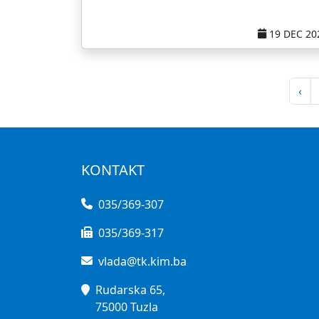
19 DEC 20
‹
KONTAKT
035/369-307
035/369-317
vlada@tk.kim.ba
Rudarska 65,
75000 Tuzla