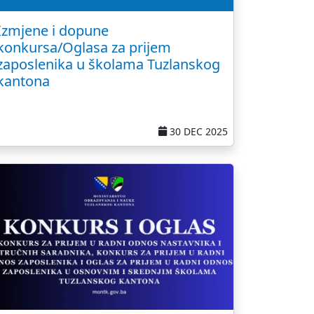
Izmjene i dopune
konkursa/Oglasa za prijem
zaposlenika u školama Tuzlanskog
kantona
30 DEC 2025