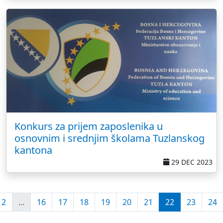
Konkurs za prijem zaposlenika u
osnovnim i srednjim školama Tuzlanskog
kantona
29 DEC 2023
2
...
16
17
18
19
20
21
22
23
24