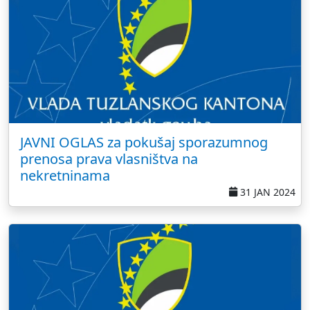
JAVNI OGLAS za pokušaj sporazumnog
prenosa prava vlasništva na
nekretninama
31 JAN 2024