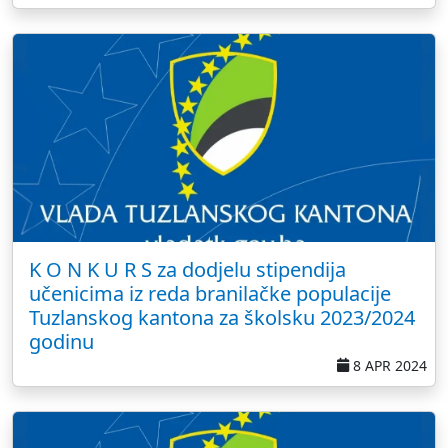
K O N K U R S za dodjelu stipendija
učenicima iz reda branilačke populacije
Tuzlanskog kantona za školsku 2023/2024
godinu
8 APR 2024