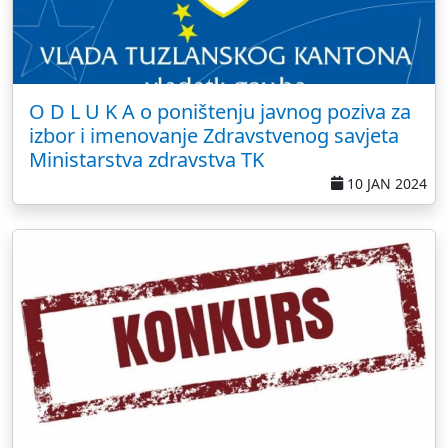
O D L U K A o poništenju javnog poziva za
izbor i imenovanje Zdravstvenog savjeta
Ministarstva zdravstva TK
10 JAN 2024