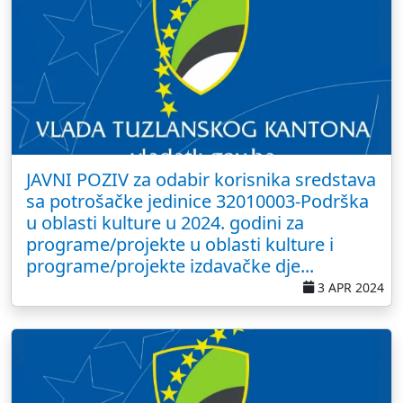
JAVNI POZIV za odabir korisnika sredstava
sa potrošačke jedinice 32010003-Podrška
u oblasti kulture u 2024. godini za
programe/projekte u oblasti kulture i
programe/projekte izdavačke dje...
3 APR 2024