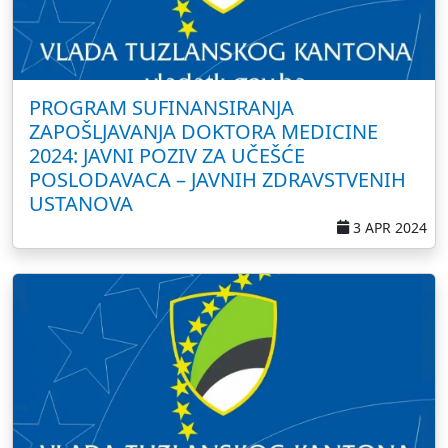
PROGRAM SUFINANSIRANJA
ZAPOŠLJAVANJA DOKTORA MEDICINE
2024: JAVNI POZIV ZA UČEŠĆE
POSLODAVACA – JAVNIH ZDRAVSTVENIH
USTANOVA
3 APR 2024